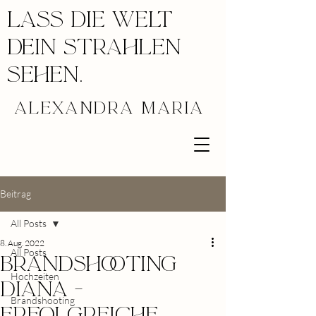
Lass die welt
dein strahlen
sehen.
ALEXANDRA MARIA
Beitrag
All Posts
8. Aug. 2022
All Posts
BRANDSHOOTiNG
Hochzeiten
Diana -
Brandshooting
ErfolgrEiche