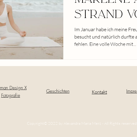
Strand v
Im Januar habe ich meine Fre
besucht und natürlich durfte 
fehlen. Eine volle Woche mit...
man Design
X
Geschichten
Impre
Kontakt
Fotografie
Copyright© 2022 by Alexandra Maria Merz - All Rights reserved