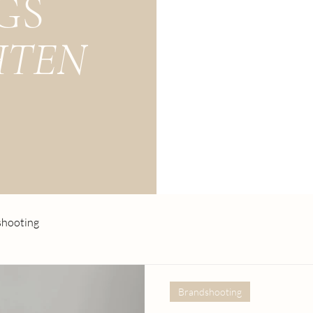
GS
HTEN
shooting
Brandshooting