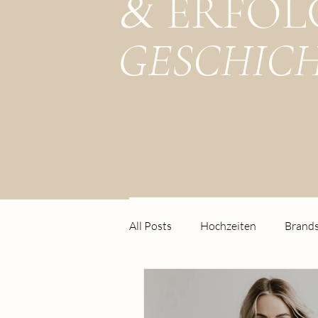
ERFOL
&
GESCHIC
All Posts
Hochzeiten
Brand