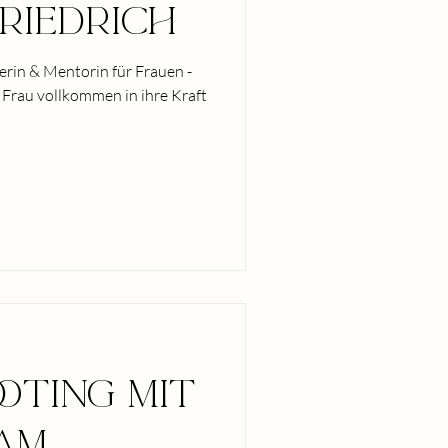
rIedrIch
erin & Mentorin für Frauen -
e Frau vollkommen in ihre Kraft
otIng mit
am